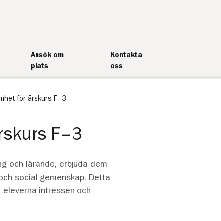
Ansök om
Kontakta
plats
oss
amhet för årskurs F–3
årskurs F–3
ng och lärande, erbjuda dem
r och social gemenskap. Detta
ån eleverna intressen och