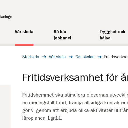
Haninge
Vår skola
Så här
Trygghet och
jobbar vi
hälsa
Startsida
Vår skola
Om skolan
Fritidsverks
Fritidsverksamhet för 
Fritidshemmet ska stimulera elevernas utveckli
en meningsfull fritid, främja allsidiga kontakte
gör vi genom att erbjuda olika aktiviteter utifr
läroplanen, Lgr11.