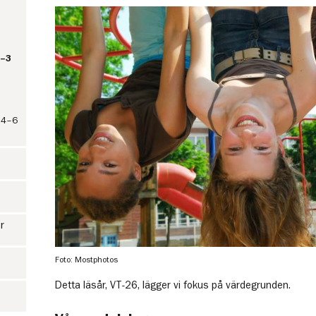
F–3
s 4–6
r
Foto: Mostphotos
Detta läsår, VT-26, lägger vi fokus på värdegrunden.