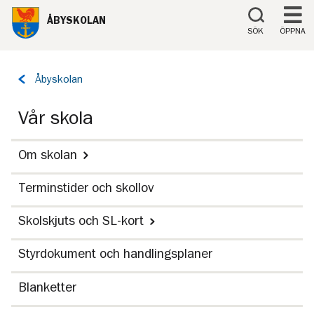
Till innehåll på sidan
ÅBYSKOLAN
SÖK
ÖPPNA
Tillbaka
Åbyskolan
till
sidan:
Vår skola
Om skolan
Terminstider och skollov
Skolskjuts och SL-kort
Styrdokument och handlingsplaner
Blanketter