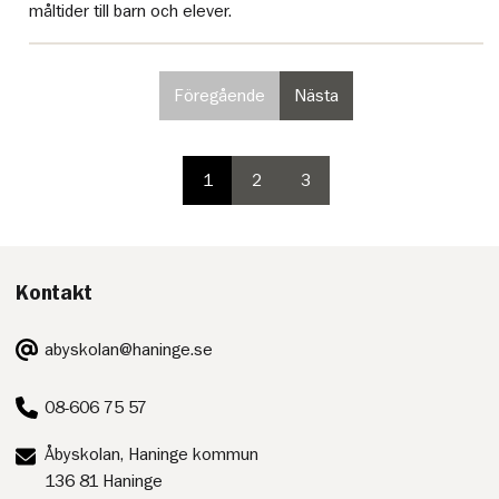
måltider till barn och elever.
Föregående
Nästa
sida
sida
i
i
paginering,
paginering
inte
1
2
3
paginering
valbar
paginering
paginering
sida
på
sida
sida
första
sidan
Kontakt
E-
abyskolan@haninge.se
post:
Telefon:
08-606 75 57
Postadress:
Åbyskolan, Haninge kommun
136 81 Haninge