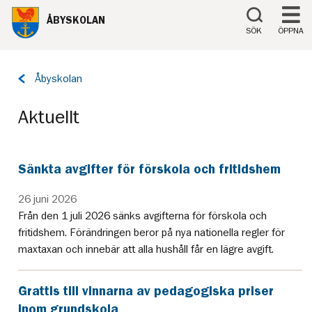
Till innehåll på sidan
ÅBYSKOLAN
SÖK
ÖPPNA
Tillbaka
Åbyskolan
till
sidan:
Aktuellt
Sänkta avgifter för förskola och fritidshem
26 juni 2026
Från den 1 juli 2026 sänks avgifterna för förskola och
fritidshem. Förändringen beror på nya nationella regler för
maxtaxan och innebär att alla hushåll får en lägre avgift.
Grattis till vinnarna av pedagogiska priser
inom grundskola